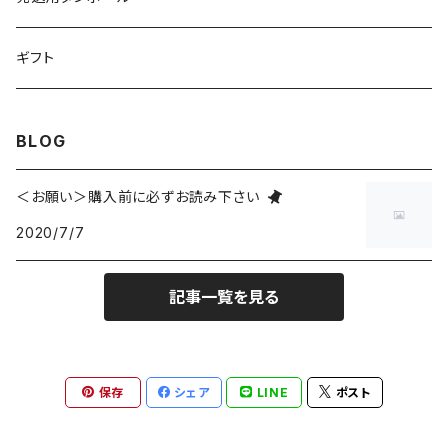
ショーツ
スキンケア
小物
ギフト
クリーム
ポーチ
ステーショナリー
バッグ
BLOG
化粧水
ハンカチ
カゴ
マスク
レディース
＜お願い＞購入前に必ずお読み下さい
オイル
ブローチ
2020/7/7
トート
ワンピース
ヘアケア
アクセサリー
リサイクルサリー
記事一覧を見る
トップス
保存
シェア
LINE
ポスト