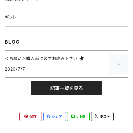
ショーツ
スキンケア
小物
ギフト
クリーム
ポーチ
ステーショナリー
バッグ
BLOG
化粧水
ハンカチ
カゴ
マスク
レディース
＜お願い＞購入前に必ずお読み下さい
オイル
ブローチ
2020/7/7
トート
ワンピース
ヘアケア
アクセサリー
リサイクルサリー
記事一覧を見る
トップス
保存
シェア
LINE
ポスト