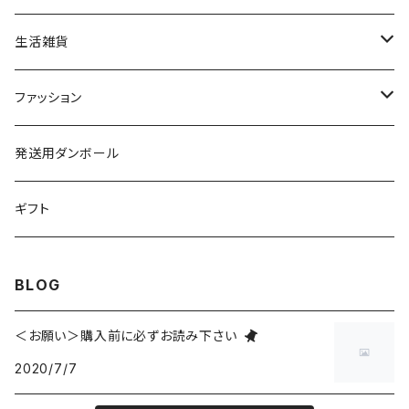
生活雑貨
洗剤・せっけん
ファッション
キッチングッズ
アンダーウェア
発送用ダンボール
ショーツ
スキンケア
小物
ギフト
クリーム
ポーチ
ステーショナリー
バッグ
BLOG
化粧水
ハンカチ
カゴ
マスク
レディース
＜お願い＞購入前に必ずお読み下さい
オイル
ブローチ
2020/7/7
トート
ワンピース
ヘアケア
アクセサリー